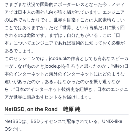
さまざまな状況で国際的にボーダーレスとなった今，メディ
アでは日本人の海外志向が強く騒がれています。エンジニア
の世界でもしかりです。世界を目指すことは大変素晴らしい
ことではありますが，ただ「世界」という言葉だけに振り回
されるのは危険です。まずは，自分たちがいる，この「日
本」についてエンジニアであれば技術的に知っておく必要が
あるでしょう。
このセッションでは，jcode.plの作者としても有名なスピーカ
ーが，なぜあのときjcode.plを作ろうと思ったのか，当時の日
本のインターネットと海外のインターネットにはどのような
違いがあったのか，あるいはなかったのかを振り返りなが
ら，“日本の”インターネット技術史を紐解き，日本のエンジニ
アが世界に踏み出すヒントをお届けします。
NetBSD, on the Road 蛯原 純
NetBSDは、BSDライセンスで配布されている、UNIX-like
OSです。