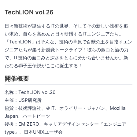
TechLION vol.26
日々新技術が誕生するITの世界。そしてその新しい技術を追
い求め、自らを高めんと日々研鑽するITエンジニアたち。
「TechLION」はそんな、技術の草原で百獣の王を目指すエン
ジニアたちが集う新感覚トークライブ！彼らの激白と酒の力
で、IT技術の面白みと深さをともに分かち合いませんか。新
たなる獅子王伝説がここに誕生する！
開催概要
名称：TechLION vol.26
主催：USP研究所
協賛：技術評論社、＠IT、オライリー・ジャパン、Mozilla
Japan、ハートビーツ
後援：EM ZERO、キャリアデザインセンター『エンジニア
type』、日本UNIXユーザ会